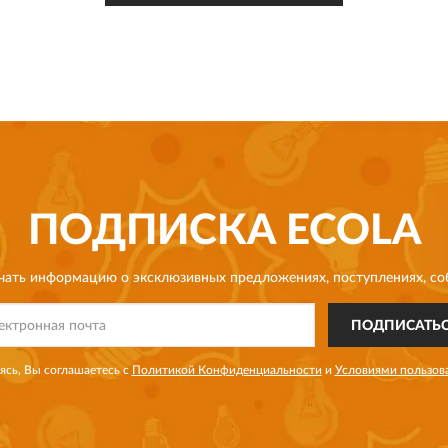
ПОДПИСКА
ECOLA
чать информацию о эксклюзивных предложениях,
поступлениях, со
ПОДПИСАТЬ
сь, Вы соглашаетесь с
Политикой Конфиденциальности
и
Условиями пользов