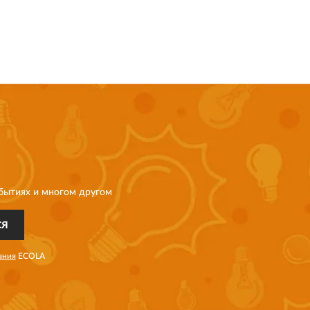
бытиях и многом другом
СЯ
ания
ECOLA