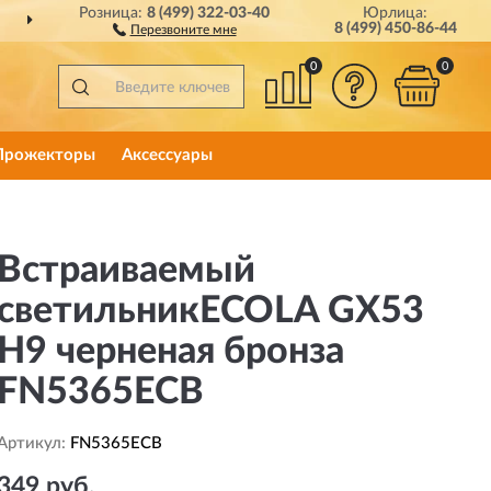
Розница:
8 (499) 322-03-40
Юрлица:
ДОСТАВИМ
ПО ВСЕЙ РОССИИ
8 (499) 450-86-44
Перезвоните мне
0
0
Прожекторы
Аксессуары
Встраиваемый
светильникECOLA GX53
H9 черненая бронза
FN5365ECB
Артикул:
FN5365ECB
349 руб.