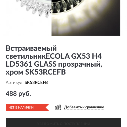
Встраиваемый
светильникECOLA GX53 H4
LD5361 GLASS прозрачный,
хром SK53RCEFB
Артикул:
SK53RCEFB
488 руб.
Добавить к сравнению
НЕТ В НАЛИЧИИ
УВЕДОМИТЬ О ПОСТУПЛЕНИИ