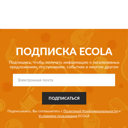
ПОДПИСКА
ECOLA
Подпишись, чтобы получать информацию о эксклюзивных
предложениях,
поступлениях, событиях и многом другом
ПОДПИСАТЬСЯ
Подписываясь, Вы соглашаетесь с
Политикой Конфиденциальности
и
Условиями пользования
ECOLA