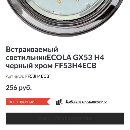
Встраиваемый
светильникECOLA GX53 H4
черный хром FF53H4ECB
Артикул:
FF53H4ECB
256 руб.
Добавить к сравнению
НЕТ В НАЛИЧИИ
УВЕДОМИТЬ О ПОСТУПЛЕНИИ