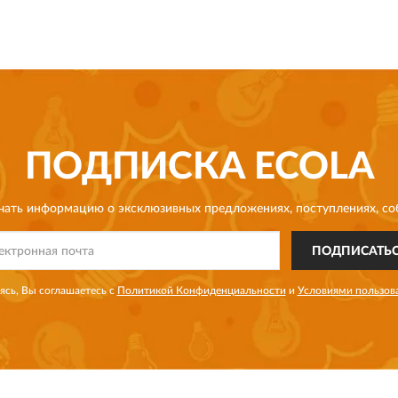
ПОДПИСКА
ECOLA
чать информацию о эксклюзивных предложениях,
поступлениях, со
ПОДПИСАТЬ
сь, Вы соглашаетесь с
Политикой Конфиденциальности
и
Условиями пользов