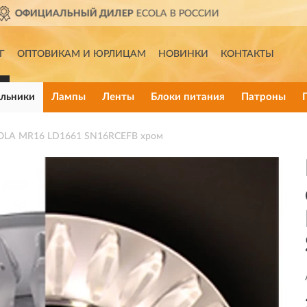
ССИИ
ДОСТАВИМ
ПО ВСЕЙ 
Г
ОПТОВИКАМ И ЮРЛИЦАМ
НОВИНКИ
КОНТАКТЫ
льники
Лампы
Ленты
Блоки питания
Патроны
COLA MR16 LD1661 SN16RCEFB хром