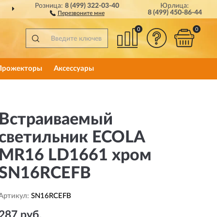
Розница:
8 (499) 322-03-40
Юрлица:
РОССИИ
ПОЛНЫЙ
АСС
8 (499) 450-86-44
Перезвоните мне
0
0
Прожекторы
Аксессуары
Встраиваемый
светильник ECOLA
MR16 LD1661 хром
SN16RCEFB
Артикул:
SN16RCEFB
287 руб.