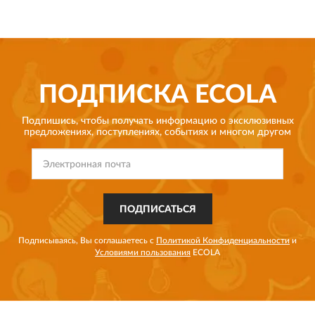
ПОДПИСКА
ECOLA
Подпишись, чтобы получать информацию о эксклюзивных
предложениях,
поступлениях, событиях и многом другом
ПОДПИСАТЬСЯ
Подписываясь, Вы соглашаетесь с
Политикой Конфиденциальности
и
Условиями пользования
ECOLA