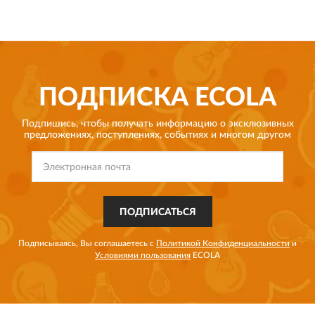
ПОДПИСКА
ECOLA
Подпишись, чтобы получать информацию о эксклюзивных
предложениях,
поступлениях, событиях и многом другом
ПОДПИСАТЬСЯ
Подписываясь, Вы соглашаетесь с
Политикой Конфиденциальности
и
Условиями пользования
ECOLA