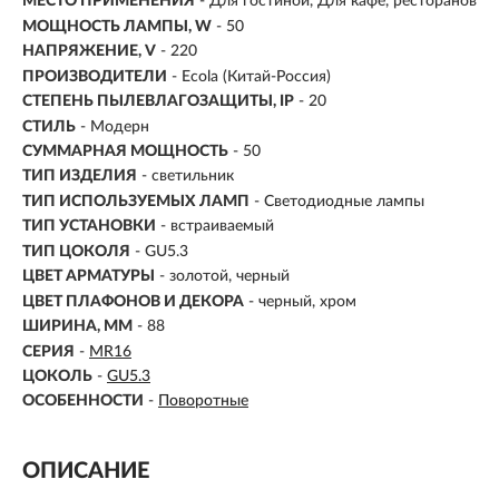
МЕСТО ПРИМЕНЕНИЯ
-
Для гостиной, Для кафе, ресторанов
МОЩНОСТЬ ЛАМПЫ, W
- 50
НАПРЯЖЕНИЕ, V
- 220
ПРОИЗВОДИТЕЛИ
- Ecola (Китай-Россия)
СТЕПЕНЬ ПЫЛЕВЛАГОЗАЩИТЫ, IP
- 20
СТИЛЬ
- Модерн
СУММАРНАЯ МОЩНОСТЬ
- 50
ТИП ИЗДЕЛИЯ
- светильник
ТИП ИСПОЛЬЗУЕМЫХ ЛАМП
- Светодиодные лампы
ТИП УСТАНОВКИ
-
встраиваемый
ТИП ЦОКОЛЯ
-
GU5.3
ЦВЕТ АРМАТУРЫ
- золотой, черный
ЦВЕТ ПЛАФОНОВ И ДЕКОРА
- черный, хром
ШИРИНА, ММ
- 88
СЕРИЯ
-
MR16
ЦОКОЛЬ
-
GU5.3
ОСОБЕННОСТИ
-
Поворотные
ОПИСАНИЕ