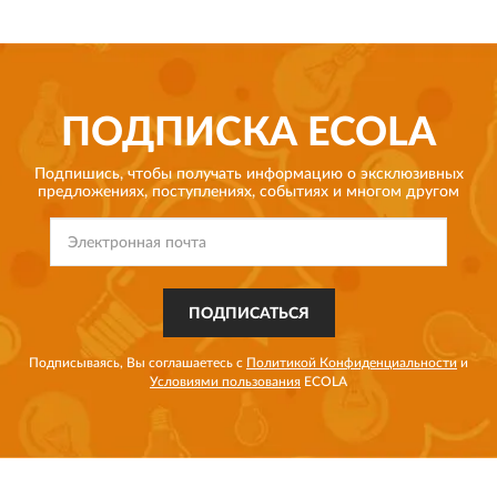
ПОДПИСКА
ECOLA
Подпишись, чтобы получать информацию о эксклюзивных
предложениях,
поступлениях, событиях и многом другом
ПОДПИСАТЬСЯ
Подписываясь, Вы соглашаетесь с
Политикой Конфиденциальности
и
Условиями пользования
ECOLA