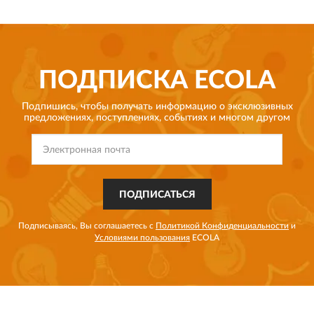
ПОДПИСКА
ECOLA
Подпишись, чтобы получать информацию о эксклюзивных
предложениях,
поступлениях, событиях и многом другом
ПОДПИСАТЬСЯ
Подписываясь, Вы соглашаетесь с
Политикой Конфиденциальности
и
Условиями пользования
ECOLA