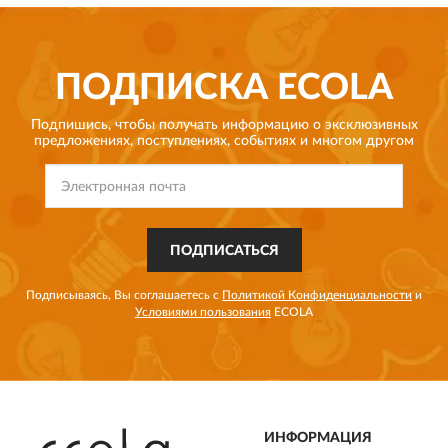
ПОДПИСКА
ECOLA
Подпишись, чтобы получать информацию о эксклюзивных
предложениях,
поступлениях, событиях и многом другом
ПОДПИСАТЬСЯ
Подписываясь, Вы соглашаетесь с
Политикой Конфиденциальности
и
Условиями пользования
ECOLA
ИНФОРМАЦИЯ