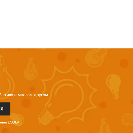
бытиях и многом другом
СЯ
ания
ECOLA