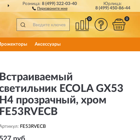
Розница:
8 (499) 322-03-40
Юрлица:
 РОССИИ
ПОЛНЫЙ
АС
8 (499) 450-86-44
Перезвоните мне
0
0
Прожекторы
Аксессуары
Встраиваемый
светильник ECOLA GX53
H4 прозрачный, хром
FE53RVECB
Артикул:
FE53RVECB
527 руб.