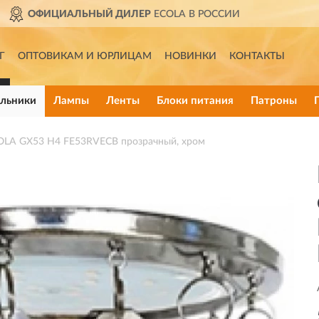
ССИИ
ДОСТАВИМ
ПО ВСЕЙ
Г
ОПТОВИКАМ И ЮРЛИЦАМ
НОВИНКИ
КОНТАКТЫ
льники
Лампы
Ленты
Блоки питания
Патроны
OLA GX53 H4 FE53RVECB прозрачный, хром