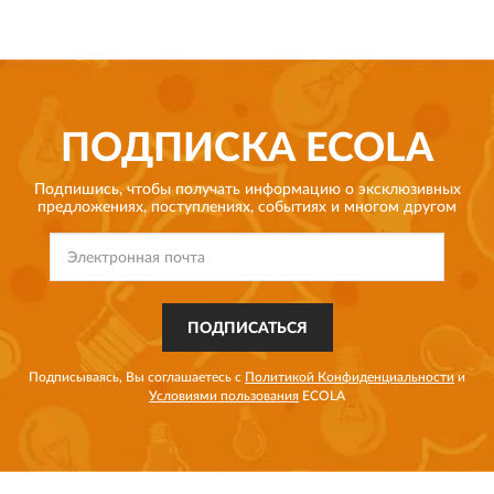
ПОДПИСКА
ECOLA
Подпишись, чтобы получать информацию о эксклюзивных
предложениях,
поступлениях, событиях и многом другом
ПОДПИСАТЬСЯ
Подписываясь, Вы соглашаетесь с
Политикой Конфиденциальности
и
Условиями пользования
ECOLA