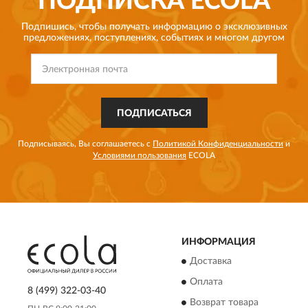
ПОДПИСКА
ECOLA
Подпишись, чтобы получать информацию о эксклюзивных
предложениях,
поступлениях, событиях и многом другом
ПОДПИСАТЬСЯ
Подписываясь, Вы соглашаетесь с
Политикой Конфиденциальности
и
Условиями пользования
ECOLA
ИНФОРМАЦИЯ
Доставка
Оплата
8 (499) 322-03-40
Возврат товара