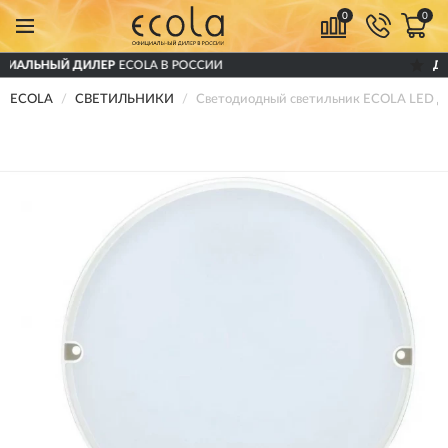
0
0
ИЛЕР
ECOLA В РОССИИ
ДОСТАВИМ
ПО 
ECOLA
СВЕТИЛЬНИКИ
Светодиодный светильник ECOLA LED Д