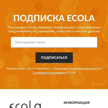
ПОДПИСКА
ECOLA
Подпишись, чтобы получать информацию о эксклюзивных
предложениях,
поступлениях, событиях и многом другом
ПОДПИСАТЬСЯ
Подписываясь, Вы соглашаетесь с
Политикой Конфиденциальности
и
Условиями пользования
ECOLA
ИНФОРМАЦИЯ